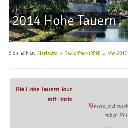
2014 Hohe Tauern
Sie sind hier:
Startseite
»
RadlerPack (RPN)
»
Von 2012 
Die Hohe Tauern Tour
mit Doris
U
nsere jetzt berei
haben. Wir