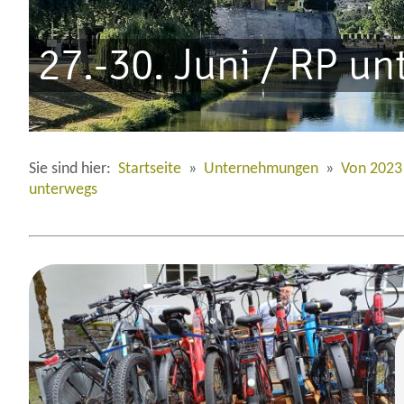
27.-30. Juni / RP u
Sie sind hier:
Startseite
»
Unternehmungen
»
Von 2023
unterwegs