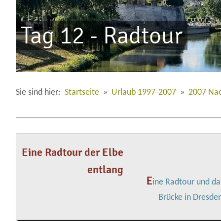
Tag 12 - Radtour
Sie sind hier:
Startseite
»
Urlaub 1997-2007
»
2007 Na
Eine Radtour der Elbe
entlang
E
ine Radtour und da
Brücke in Dresden