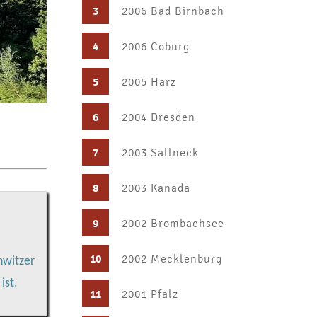
3
2006 Bad Birnbach
4
2006 Coburg
5
2005 Harz
6
2004 Dresden
7
2003 Sallneck
8
2003 Kanada
9
2002 Brombachsee
10
2002 Mecklenburg
hwitzer
ist.
11
2001 Pfalz