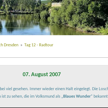
ch Dresden
»
Tag 12 - Radtour
07. August 2007
bei viel gesehen. Immer wieder einen Halt eingelegt. Die Losc
 ist zu sehen, die im Volksmund als „
Blaues Wunder
“ bekannt 